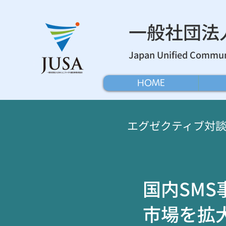
​一般社団
Japan Unified Communi
HOME
エグゼクティブ対談
国内SM
市場を拡