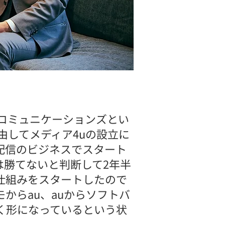
鉄コミュニケーションズとい
由してメディア4uの設立に
配信のビジネスでスタート
は勝てないと判断して2年半
仕組みをスタートしたので
モからau、auからソフトバ
く形になっているという状