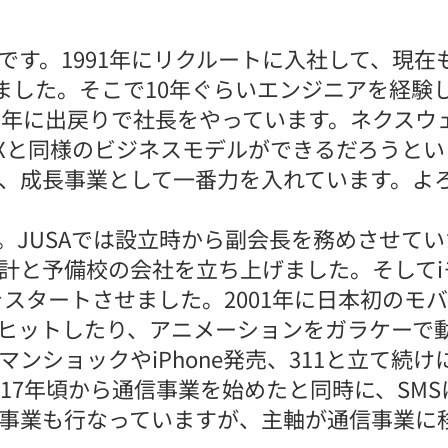
です。1991年にリクルートに入社して、現在
れました。そこで10年ぐらいエンジニアを経験
19年に出戻りで社長をやっています。ネクス
AXと同様のビジネスモデルができるだろうとい
、成長事業として一番力を入れています。よ
。JUSAでは設立時から副会長を務めさせて
計と予備校の会社を立ち上げました。そしてiモ
をスタートさせました。2001年に日本初のモ
ヒットしたり、アニメーションをガラケーで動か
ンショックやiPhone発売、311と立て続
017年頃から通信事業を始めたと同時に、SM
事業も行なっていますが、主軸が通信事業に