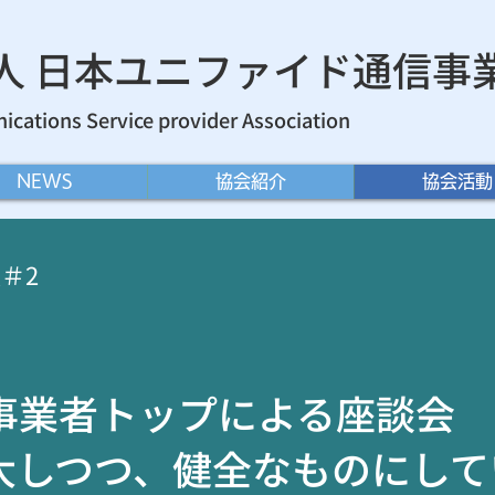
法人 日本ユニファイド通信事
cations Service provider Association
NEWS
協会紹介
協会活動
＃2
S事業者トップによる座談会
大しつつ、健全なものにして