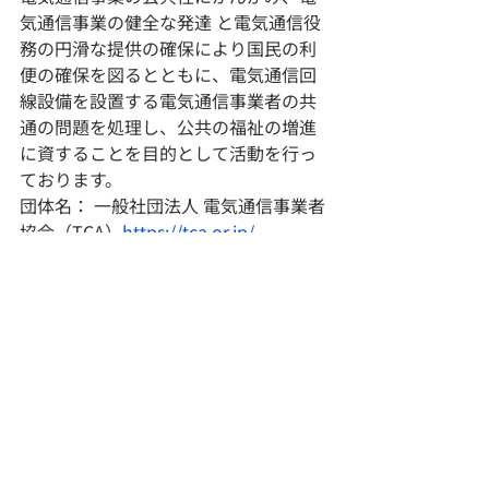
気通信事業の健全な発達 と電気通信役
務の円滑な提供の確保により国民の利
便の確保を図るとともに、電気通信回
線設備を設置する電気通信事業者の共
通の問題を処理し、公共の福祉の増進
に資することを目的として活動を行っ
ております。
団体名： 一般社団法人 電気通信事業者
協会（TCA）
https://tca.or.jp/
代表者： 会長　髙橋　誠
設　立： 1987年
所在地： 東京都千代田区神田小川町1
－10　興信ビル2F
＜一般社団法人日本インターネットプ
ロバイダー協会（JAIPA）について＞
JAIPAはインターネットプロバイダーか