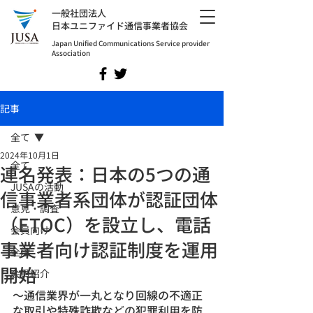
​一般社団法人
日本ユニファイド通信事業者協会
Japan Unified Communications Service provider
Association
記事
全て
2024年10月1日
全て
連名発表：日本の5つの通
JUSAの活動
信事業者系団体が認証団体
意見・調査
（ETOC）を設立し、電話
会員向け
事業者向け認証制度を運用
全般
開始
会員紹介
〜通信業界が一丸となり回線の不適正
な取引や特殊詐欺などの犯罪利用を防