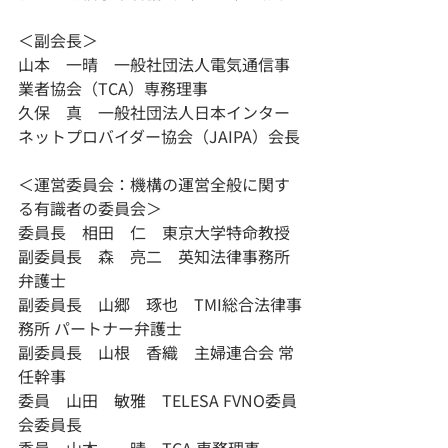
＜副会長＞
山本　一晴　一般社団法人電気通信事
業者協会（TCA）専務理事
久保　真　一般社団法人日本インター
ネットプロバイダー協会（JAIPA）会長
＜運営委員会：機構の運営全般に関す
る有識者の委員会＞
委員長　相田　仁　東京大学特命教授
副委員長　森　亮二　英知法律事務所 
弁護士
副委員長　山郷　琢也　TMI総合法律事
務所 パートナー弁護士
副委員長　山根　香織　主婦連合会 常
任幹事
委員　山田　敏雅　TELESA FVNO委員
会委員長
委員　山本　一晴　TCA 専務理事