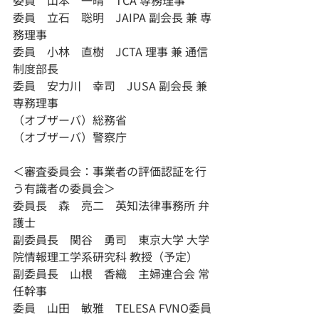
委員　立石　聡明　JAIPA 副会長 兼 専
務理事
委員　小林　直樹　JCTA 理事 兼 通信
制度部長
委員　安力川　幸司　JUSA 副会長 兼 
専務理事
（オブザーバ）総務省
（オブザーバ）警察庁
＜審査委員会：事業者の評価認証を行
う有識者の委員会＞
委員長　森　亮二　英知法律事務所 弁
護士
副委員長　関谷　勇司　東京大学 大学
院情報理工学系研究科 教授（予定）
副委員長　山根　香織　主婦連合会 常
任幹事
委員　山田　敏雅　TELESA FVNO委員