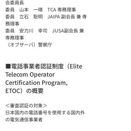
会委員長
委員　山本　一晴　TCA 専務理事
委員　立石　聡明　JAIPA 副会長 兼 専
務理事
委員　安力川　幸司　JUSA副会長 兼 
専務理事
（オブザーバ）警察庁
■電話事業者認証制度（Elite 
Telecom Operator 
Certification Program, 
ETOC）の概要
＜審査認証の対象＞
日本国内の電話番号を使用する国内外
の電気通信事業者