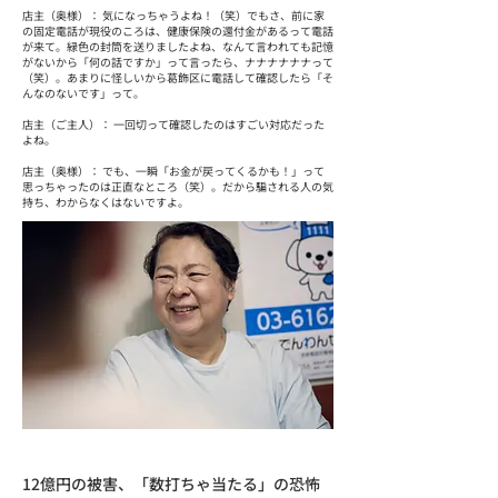
店主（奥様）： 気になっちゃうよね！（笑）でもさ、前に家
の固定電話が現役のころは、健康保険の還付金があるって電話
が来て。緑色の封筒を送りましたよね、なんて言われても記憶
がないから「何の話ですか」って言ったら、ナナナナナナって
（笑）。あまりに怪しいから葛飾区に電話して確認したら「そ
んなのないです」って。
店主（ご主人）： 一回切って確認したのはすごい対応だった
よね。
店主（奥様）： でも、一瞬「お金が戻ってくるかも！」って
思っちゃったのは正直なところ（笑）。だから騙される人の気
持ち、わからなくはないですよ。
12億円の被害、「数打ちゃ当たる」の恐怖