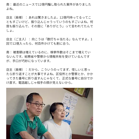
南： 最近のニュースで12億円騙し取られた案件がありました
よね。
店主（奥様）： あれは驚きましたよ。12億円持ってるってこ
ともすごいけど、振り込んじゃうっていうのもすごいよね。何
度も振り込んで、その度に「ありがとう」って言われてたんで
しょ。
店主（ご主人）： 向こうは「数打ちゃ当たる」なんですよ。1
回で12億入ったら、何百件かけても割に合う。
南： 被害額は増えているのに、検挙件数はそこまで増えてい
ないんです。総務省や警察から情報共有を受けているんです
が、手口が巧妙になっています。
店主（奥様）： だから、こういうのってまず、怪しいと思っ
たら折り返すことが大事ですよね。区役所とか警察とか、かか
ってきた番号に折り返すんじゃなくて、正式な番号に自分でか
け直す。電話越しじゃ相手の顔が見えないから。