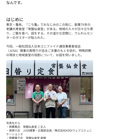
なんです。
はじめに
東京・亀有。「こち亀」でおなじみのこの街に、創業76年の
老舗大衆食堂「常盤仙食堂」がある。地域の人々が日々立ち寄
り、ご飯を食べ、話をする。その温かな空間に、でんわんセン
ターのポスターが貼られた。
今回、一般社団法人日本ユニファイド通信事業者協会
（JUSA）理事の南啓介が店主ご夫妻のもとを訪れ、特殊詐欺
の現状と地域食堂の役割について、お話を伺いました。
写真左から
・齊藤篤氏 常盤仙食堂 ご主人
・南啓介氏 JUSA理事・広報部会長／株式会社KDDIウェブコミュニ
ケーションズ
・齊藤葉子氏 常盤仙食堂 奥様