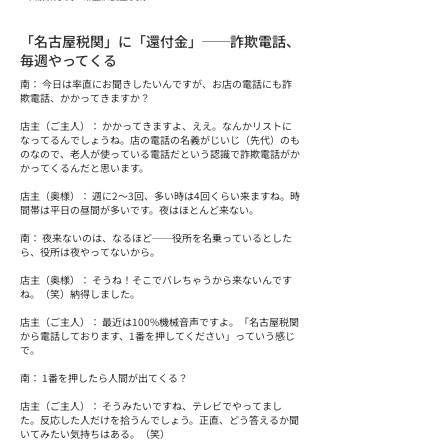
「名古屋税関」に「還付金」──詐欺電話、
毎週やってくる
南： 今日は率直にお聞きしたいんですが、お店の電話にも詐
欺電話、かかってきますか？
店主（ご主人）： かかってきますよ、ええ。なんかリストに
なってるんでしょうね。店の電話の名義がじいじ（先代）のも
のなので、老人が使っている電話だという認識で詐欺電話がか
かってくるんだと思います。
店主（奥様）： 週に2〜3回、多い時は4回くらい来ますね。時
間帯は平日の昼間が多いです。夜はほとんど来ない。
南： 夜来ないのは、なるほど──役所を名乗っているとした
ら、役所は夜やってないから。
店主（奥様）： そうね！そこでバレちゃうから来ないんです
ね。（笑）納得しました。
店主（ご主人）： 最近は100%機械音声ですよ。「名古屋税関
から電話しております、1番を押してください」っていう感じ
で。
南： 1番を押したら人間が出てくる？
店主（ご主人）： そうみたいですね、テレビでやってまし
た。反応した人だけを拾うんでしょう。正直、どう答えるか聞
いてみたい気持ちはある。（笑）