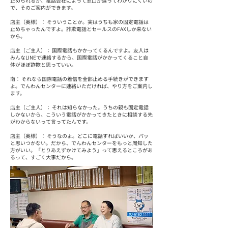
止められるか、電話会社によって窓口が違ってわかりにくいの
で、そのご案内ができます。
店主（奥様）： そういうことか。実はうちも家の固定電話は
止めちゃったんですよ。詐欺電話とセールスのFAXしか来ない
から。
店主（ご主人）： 国際電話もかかってくるんですよ。友人は
みんなLINEで連絡するから、国際電話がかかってくること自
体がほぼ詐欺と思っていい。
南： それなら国際電話の着信を全部止める手続きができます
よ。でんわんセンターに連絡いただければ、やり方をご案内し
ます。
店主（ご主人）： それは知らなかった。うちの親も固定電話
しかないから、こういう電話がかかってきたときに相談する先
がわからないって言ってたんです。
店主（奥様）： そうなのよ。どこに電話すればいいか、パッ
と思いつかない。だから、でんわんセンターをもっと周知した
方がいい。「とりあえずかけてみよう」って思えるところがあ
るって、すごく大事だから。