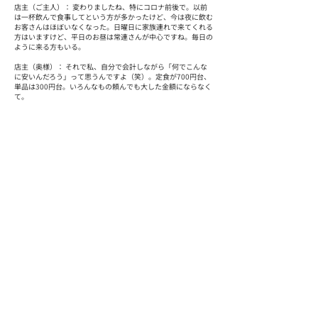
店主（ご主人）： 変わりましたね、特にコロナ前後で。以前
は一杯飲んで食事してという方が多かったけど、今は夜に飲む
お客さんはほぼいなくなった。日曜日に家族連れで来てくれる
方はいますけど、平日のお昼は常連さんが中心ですね。毎日の
ように来る方もいる。
店主（奥様）： それで私、自分で会計しながら「何でこんな
に安いんだろう」って思うんですよ（笑）。定食が700円台、
単品は300円台。いろんなもの頼んでも大した金額にならなく
て。
南： 私もびっくりしました。コンビニのお弁当買うより安か
ったです。
店主（奥様）： そうなの。だから来てくれるんだと思う、常
連さんが。