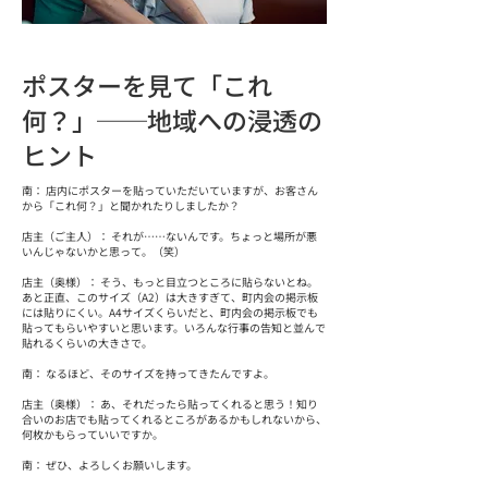
ポスターを見て「これ
何？」──地域への浸透の
ヒント
南： 店内にポスターを貼っていただいていますが、お客さん
から「これ何？」と聞かれたりしましたか？
店主（ご主人）： それが……ないんです。ちょっと場所が悪
いんじゃないかと思って。（笑）
店主（奥様）： そう、もっと目立つところに貼らないとね。
あと正直、このサイズ（A2）は大きすぎて、町内会の掲示板
には貼りにくい。A4サイズくらいだと、町内会の掲示板でも
貼ってもらいやすいと思います。いろんな行事の告知と並んで
貼れるくらいの大きさで。
南： なるほど、そのサイズを持ってきたんですよ。
店主（奥様）： あ、それだったら貼ってくれると思う！知り
合いのお店でも貼ってくれるところがあるかもしれないから、
何枚かもらっていいですか。
南： ぜひ、よろしくお願いします。