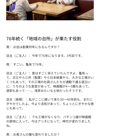
76年続く「地域の台所」が果たす役割
南： お店は創業何年になるんですか？
店主（ご主人）： 今年で76年になります。3代目です。
南： すごい。亀有で76年。
店主（ご主人）： 昔はすごく栄えていたんですよ、亀有っ
て。日立やら三共（製薬）やら日本紙業やら、大きな工場がい
くつもあって。その工場の社員さんたちが通勤で通る道沿い
に、うちのような食堂があって。映画館が4〜5館もあって、
遊郭もあって……。浅草みたいな土地だったそうです。
店主（奥様）： 私がここに嫁いで来た30〜40年前も、まだに
ぎやかでしたよ。今より活気があって、ちょっとにぎやかな感
じもあって。
店主（ご主人）： でも工場がなくなり、パチンコ屋が映画館
の跡地に入って、今はアリオになって。時代が変わりました
ね。
南： お客さんの層も変わりましたか？