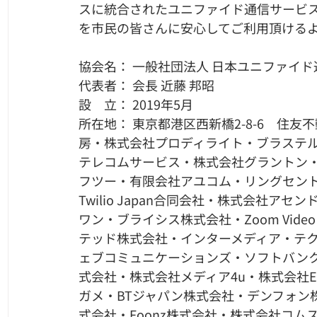
スに統合されたユニファイド通信サービス
を市民の皆さんに安心してご利用頂ける
協会名： 一般社団法人 日本ユニファイド
代表者： 会長 近藤 邦昭
設　立： 2019年5月
所在地： 東京都港区西新橋2-8-6　住友
房・株式会社プロディライト・ブラステ
テレコムサービス・株式会社グラントン
フツー・有限会社アユコム・リングセン
Twilio Japan合同会社・株式会社アセン
ワン・ブライシス株式会社・Zoom Video C
テッド株式会社・インターメディア・テク
ェブコミュニケーションズ・ソフトバン
式会社・株式会社メディア4u・株式会社Enjoy
ガメ・BTジャパン株式会社・デンフォン株
式会社・Foonz株式会社・株式会社コ