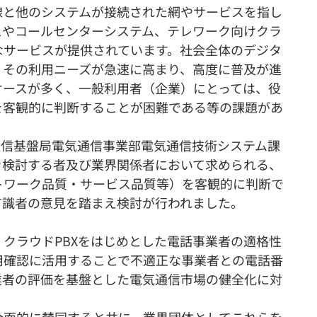
線と他のシステムが接続された網やサービスを指し
スやコールセンターシステム、テレワーク向けクラ
なサービスが提供されています。社会全体のデジタ
、その利用ニーズが急速に高まり、高度に普及が進
ケースが多く、一般利用者（企業）にとっては、役
を客観的に判断することが困難である等の課題があ
合通信基盤局電気通信事業部電気通信技術システム課
を検討する者及び業界関係者において求められる、
トワーク品質・サービス品質等）を客観的に判断で
有識者の意見を踏まえ検討が行われました。
クラウドPBXをはじめとした電話事業者の適格性
用確認に活用することで不適正な事業者との電話番
業者の評価を基盤とした電気通信市場の健全化に対
。