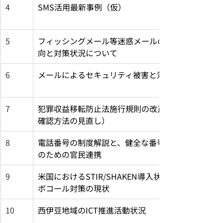
4
SMS活用最新事例（仮）
5
フィッシングメール等迷惑メールの最新動
向と対策状況について
6
メールによるセキュリティ被害と対策
7
犯罪収益移転防止法施行規則の改正（本人
確認方法の見直し）
8
電話番号の制度解説と、健全な番号利活用
のための官民連携
9
米国におけるSTIR/SHAKEN導入状況とロ
ボコール対策の現状
10
西伊豆地域のICT推進活動状況