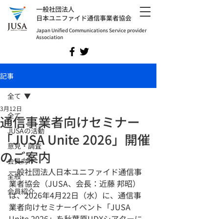
​一般社団法人
日本ユニファイド通信事業者協会
Japan Unified Communications Service provider
Association
記事
全て
3月12日
全て
通信事業者向けセミナー
JUSAの活動
「JUSA Unite 2026」開催
意見・調査
のご案内
会員向け
一般社団法人日本ユニファイド通信事
全般
業者協会（JUSA、会長：近藤 邦昭）
会員紹介
は、2026年4月22日（水）に、通信事
業者向けセミナーイベント「JUSA 
Unite 2026」を秋葉原UDXシアターに