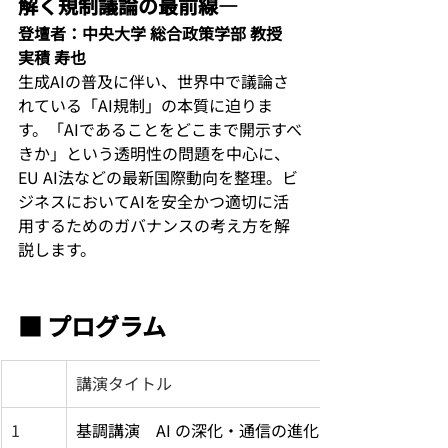
解く規制議論の最前線―
登壇者：中央大学 総合政策学部 教授　
実積 寿也
生成AIの普及に伴い、世界中で議論さ
れている「AI規制」の本質に迫りま
す。「AIであることをどこまで開示すべ
きか」という透明性の問題を中心に、
EU AI法などの最新国際動向を整理。ビ
ジネスにおいてAIを安全かつ適切に活
用するためのガバナンスの考え方を解
説します。
■ プログラム
講演タイトル
1
基調講演　AI の深化・通信の進化