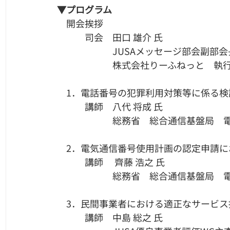
​▼プログラム
　開会挨拶
　　　司会　田口 雄介 氏
　　　　　　JUSAメッセージ部会副部会
　　　　　　株式会社りーふねっと　執
​​​　1．電話番号の犯罪利用対策等に係る
　　　講師　八代 将成 氏
　　　　　　総務省　総合通信基盤局　
​​　2．電気通信番号使用計画の認定申請
　　　講師　 齊藤 浩之 氏
　　　　　　総務省　総合通信基盤局　
​​　3．民間事業者における適正なサービ
　　　講師　中島 総之 氏