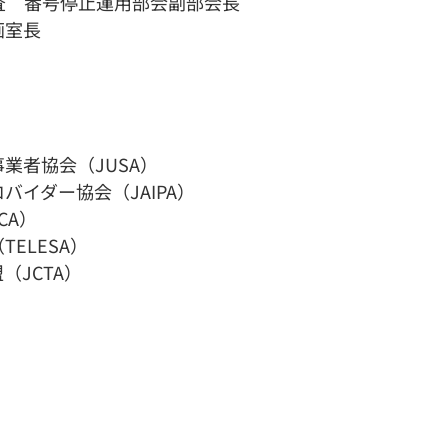
主査　番号停止運用部会副部会長
画室長
業者協会（JUSA）
イダー協会（JAIPA）
CA）
ELESA）
JCTA）