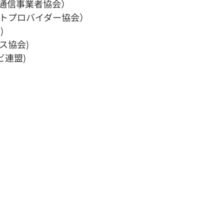
ド通信事業者協会）
ットプロバイダー協会）
)
ス協会)
ビ連盟)