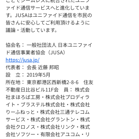
ことでシームレスに統合されたユニフ
ァイド通信サービスへと進化していま
す。JUSAはユニファイド通信を市民の
皆さんに安心してご利用頂けるように
議論・活動しています。
協会名： 一般社団法人 日本ユニファイ
ド通信事業者協会（JUSA）
https://jusa.jp/
代表者： 会長 近藤 邦昭
設　立： 2019年5月
所在地： 東京都港区西新橋2-8-6　住友
不動産日比谷ビル11F会　員： 株式会
社まほろば工房・株式会社プロディラ
イト・ブラステル株式会社・株式会社
りーふねっと・株式会社三通テレコム
サービス・株式会社グラントン・株式
会社クロノス・株式会社リンク・株式
会社ソフツー・有限会社アユコム・リ