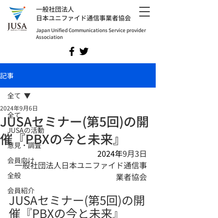
​一般社団法人
日本ユニファイド通信事業者協会
Japan Unified Communications Service provider
Association
記事
全て
2024年9月6日
全て
JUSAセミナー(第5回)の開
JUSAの活動
催『PBXの今と未来』
意見・調査
2024年
9月3日
会員向け
一般社団法人日本ユニファイド通信事
全般
業者協会
会員紹介
JUSAセミナー(第5回)の開
催『PBXの今と未来』