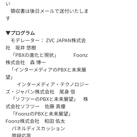
い
　領収書は後日メールで送付いたしま
す
​​▼プログラム
    モデレーター： ZVC JAPAN株式会
社　坂井 悠樹
　「PBXの進化と現状」　　　Foonz
株式会社　森 博一
   「インターメディアのPBXと未来展
望」
         インターメディア・テクノロジー
ズ・ジャパン株式会社　尾身 信
　「ソフツーのPBXと未来展望」　株
式会社ソフツー　佐藤 真優
　「FoonzのPBXと未来展望」　    
Foonz株式会社　和田 佑太
 　パネルディスカッション
　 質疑応答