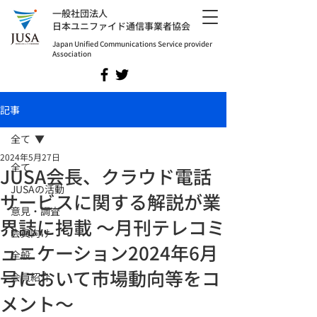
​一般社団法人
日本ユニファイド通信事業者協会
Japan Unified Communications Service provider
Association
記事
全て
2024年5月27日
全て
JUSA会長、クラウド電話
JUSAの活動
サービスに関する解説が業
意見・調査
界誌に掲載 〜月刊テレコミ
会員向け
ュニケーション2024年6月
全般
号において市場動向等をコ
会員紹介
メント〜