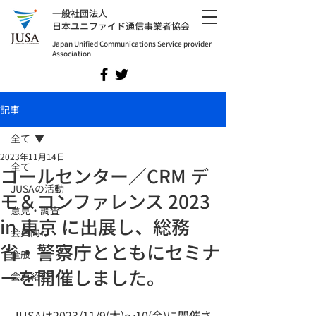
​一般社団法人
日本ユニファイド通信事業者協会
Japan Unified Communications Service provider
Association
記事
全て
2023年11月14日
全て
コールセンター／CRM デ
JUSAの活動
モ＆コンファレンス 2023
意見・調査
in 東京 に出展し、総務
会員向け
省・警察庁とともにセミナ
全般
ーを開催しました。
会員紹介
JUSAは2023/11/9(木)～10(金)に開催さ