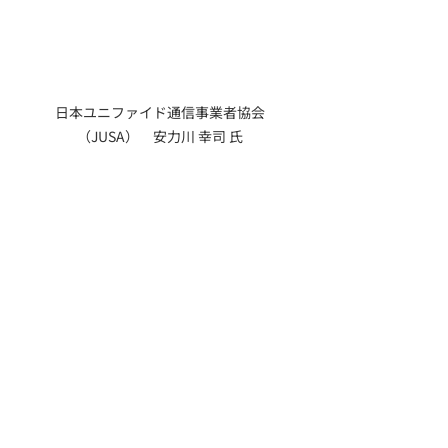
日本ユニファイド通信事業者協会
（JUSA）　安力川 幸司 氏
11月にも関わらず、会期期間中は汗ば