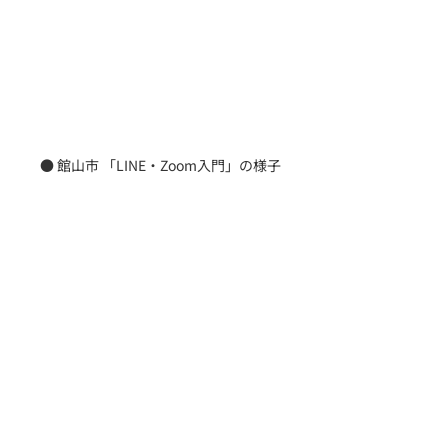
● 館山市 「LINE・Zoom入門」の様子
最新記事
すべて表示