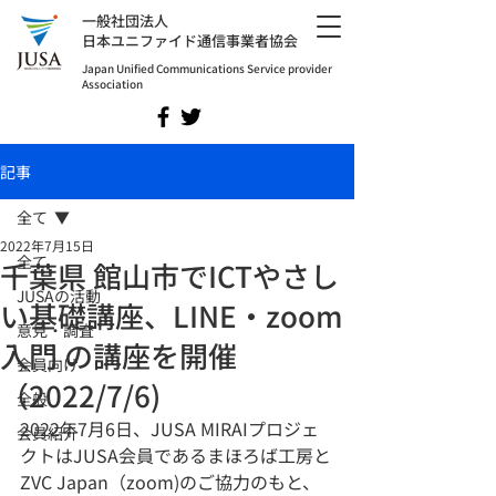
​一般社団法人
日本ユニファイド通信事業者協会
Japan Unified Communications Service provider
Association
記事
全て
2022年7月15日
全て
千葉県 館山市でICTやさし
JUSAの活動
い基礎講座、LINE・zoom
意見・調査
入門 の講座を開催
会員向け
（2022/7/6)
全般
2022年7月6日、JUSA MIRAIプロジェ
会員紹介
クトはJUSA会員であるまほろば工房と
ZVC Japan（zoom)のご協力のもと、