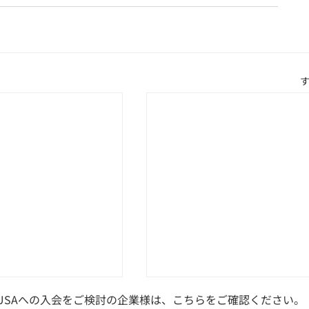
USAへの入会をご検討の企業様は、
こちら
をご確認ください。
総務省通知：FATF声明を