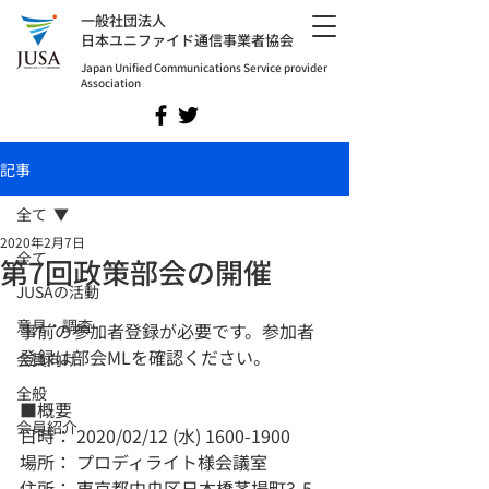
​一般社団法人
日本ユニファイド通信事業者協会
Japan Unified Communications Service provider
Association
記事
全て
2020年2月7日
全て
第7回政策部会の開催
JUSAの活動
意見・調査
事前の参加者登録が必要です。参加者
登録は部会MLを確認ください。
会員向け
全般
■概要
会員紹介
日時： 2020/02/12 (水) 1600-1900
場所： プロディライト様会議室
住所： 東京都中央区日本橋茅場町3-5-