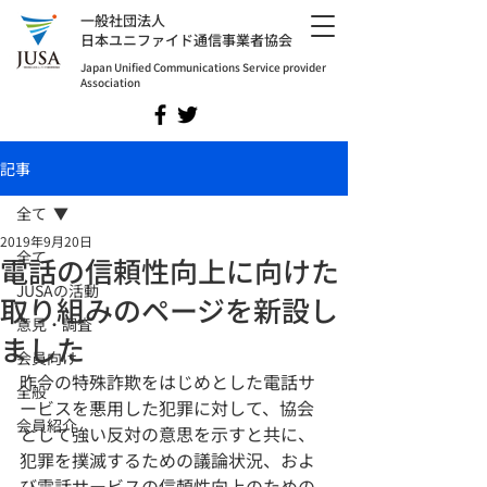
​一般社団法人
日本ユニファイド通信事業者協会
Japan Unified Communications Service provider
Association
記事
全て
2019年9月20日
全て
電話の信頼性向上に向けた
JUSAの活動
取り組みのページを新設し
意見・調査
ました
会員向け
昨今の特殊詐欺をはじめとした電話サ
全般
ービスを悪用した犯罪に対して、協会
会員紹介
として強い反対の意思を示すと共に、
犯罪を撲滅するための議論状況、およ
び電話サービスの信頼性向上のための