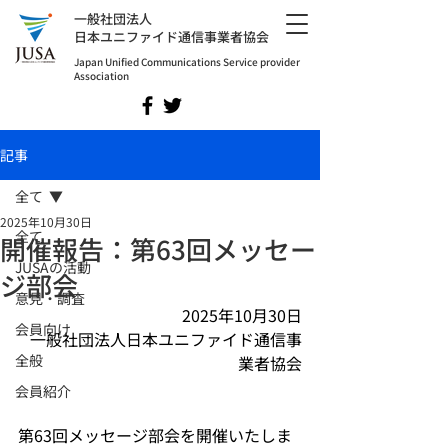
​一般社団法人
日本ユニファイド通信事業者協会
Japan Unified Communications Service provider
Association
記事
全て
2025年10月30日
全て
開催報告：第63回メッセー
JUSAの活動
ジ部会
意見・調査
2025年10月30日
会員向け
一般社団法人日本ユニファイド通信事
全般
業者協会
会員紹介
第63回メッセージ部会を開催いたしま