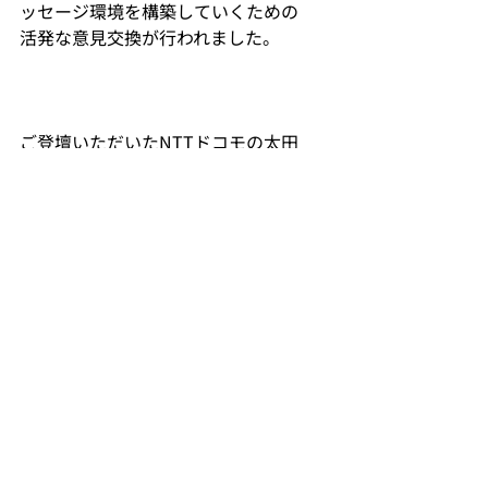
ッセージ環境を構築していくための
活発な意見交換が行われました。
ご登壇いただいたNTTドコモの太田
様、齊藤様、
そしてご参加くださった会員の皆さ
ま、誠にありがとうございました。