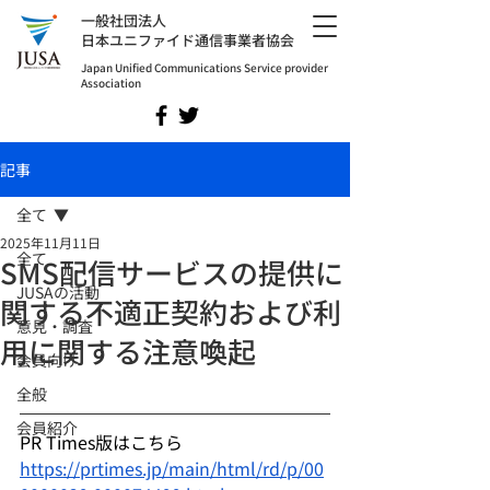
​一般社団法人
日本ユニファイド通信事業者協会
Japan Unified Communications Service provider
Association
記事
全て
2025年11月11日
全て
SMS配信サービスの提供に
JUSAの活動
関する不適正契約および利
意見・調査
用に関する注意喚起
会員向け
全般
会員紹介
PR Times版はこちら
https://prtimes.jp/main/html/rd/p/00